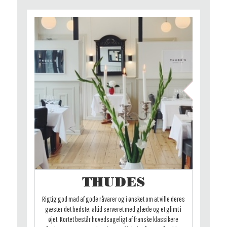
THUDES
Rigtig god mad af gode råvarer og i ønsket om at ville deres
gæster det bedste, altid serveret med glæde og et glimt i
øjet. Kortet består hovedsageligt af franske klassikere