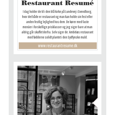
Restaurant Resumé
I dag holder de til i den blå kirke på Lundevej i Svendborg,
hvor det både er restaurant og man kan holde sin fest eller
anden festlig lejlighed hos dem. De kører med faste
menúer i forskellige prisklasser og jeg siger bare at man
aldrig går skuffet derfra. Selv siger de: Ambitiøs restaurant
med fødderne solidt plantet i den Sydfynske muld.
www.restaurantresume.dk