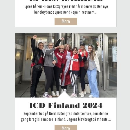
Epres hårkur - Home Kit Sprayes i tørt hår inden vask! Den nye
banebrydende Epres Bond Repair Treatment ...
More
ICD Finland 2024
September bød på Nordisk Kongres i Intercoiffure, som denne
gang foregik i Tampere i Finland. Dagene blev brugt på at hente ...
More